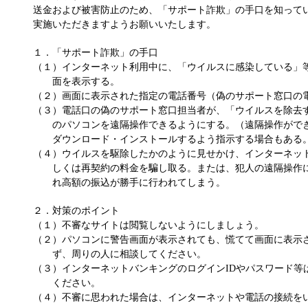
送金および被害防止のため、「サポート詐欺」の手口を知って
実施いただきますようお願いいたします。
１．「サポート詐欺」の手口
（１）インターネット利用中に、「ウイルスに感染している」
面を表示する。
（２）画面に表示された指定の電話番号（偽のサポート窓口の
（３）電話口の偽のサポート窓口担当者が、「ウイルスを除去
のパソコンを遠隔操作できるようにする。（遠隔操作がで
ダウンロード・インストールするよう指示する場合もある
（４）ウイルスを駆除したかのように見せかけ、インターネッ
しくは再契約の料金を騙し取る。または、犯人の遠隔操作
れ高額の振込が勝手に行われてしまう。
２．対策のポイント
（１）不審なサイトは閲覧しないようにしましょう。
（２）パソコンに警告画面が表示されても、慌てて画面に表示
ず、周りの人に相談してください。
（３）インターネットバンキングのログインIDやパスワード等
ください。
（４）不審に思われた場合は、インターネットや電話の接続を