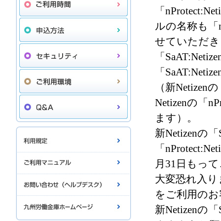
「nProtec
ルの名称も「nPr
せていただき
「SaAT:Ne
「SaAT:N
（新Netize
Netizenの「
ます）。
新Netizenの
「nProtec
月31日もっ
大変恐れ入ります
をご利用のお
新Netizen