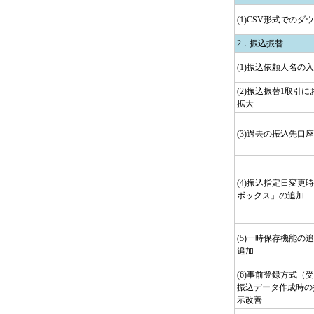
(1)CSV形式での
2．振込振替
(1)振込依頼人名の
(2)振込振替1取引
拡大
(3)過去の振込先口
(4)振込指定日変更
ボックス」の追加
(5)一時保存機能の
追加
(6)事前登録方式（
振込データ作成時の
示改善