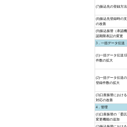
(7)振込先の登録方
(8)振込先登録時の
の改善
(9)振込振替（承認
認期限表記の変更
3．一括データ伝送
(1)一括データ伝送
件数の拡大
(2)一括データ伝送
登録件数の拡大
(3)口座振替におけ
対応の改善
4．管理
(1)口座振替の「委
変更機能の追加
(2)振込振替におけ