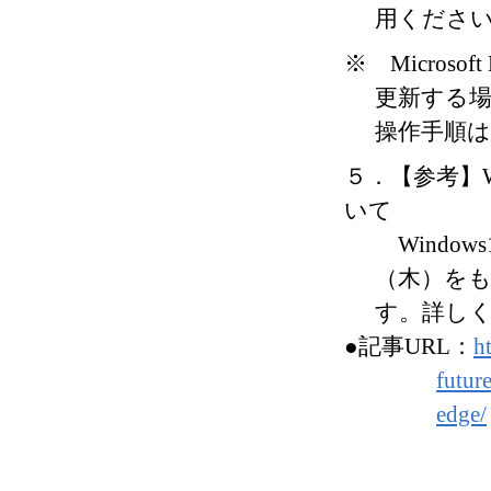
用くださ
※ Microso
更新する
操作手順は
５．【参考】Win
いて
Windows1
（木）をも
す。詳しく
●記事URL：
h
futur
edge/