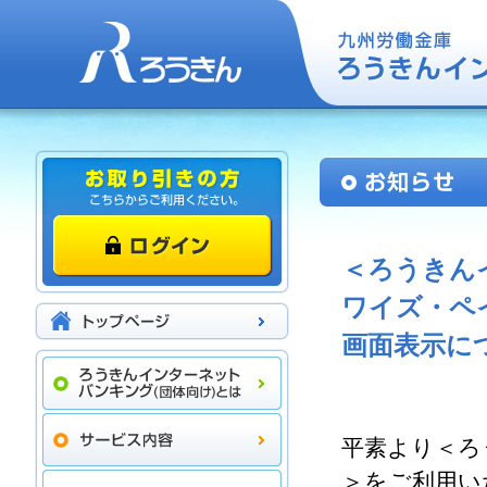
＜ろうきん
ワイズ・ペ
画面表示に
平素より＜ろ
＞をご利用い