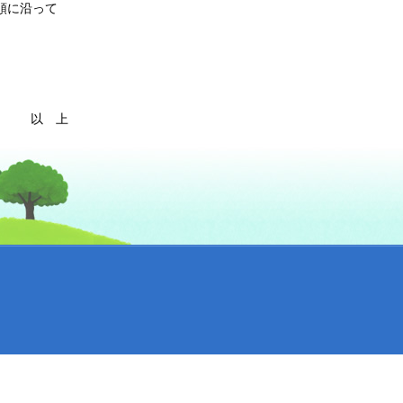
順に沿って
以 上