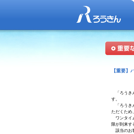
【重要】
「ろうきん
す。
「ろうきん
ただくため
ワンタイム
限が到来す
該当のお客