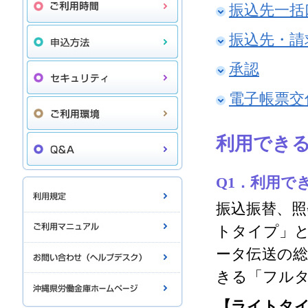
振込先一括
振込先・請
承認
電子帳票交
利用でき
Q1．利用で
振込振替、
トタイプ」
ータ伝送の総
きる「フル
【ライトタ