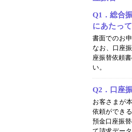
Q1．
総合
にあたっ
書面でのお
なお、口座
座振替依頼
い。
Q2．口座
お客さまが
依頼ができ
預金口座振
て請求デー