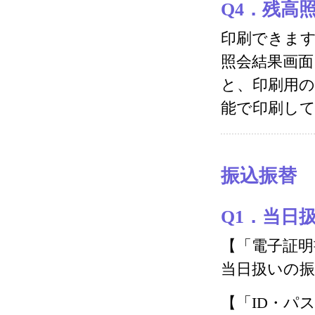
Q4．残高
印刷できま
照会結果画
と、印刷用の
能で印刷し
振込振替
Q1．当日
【「電子証明
当日扱いの
【「ID・パ