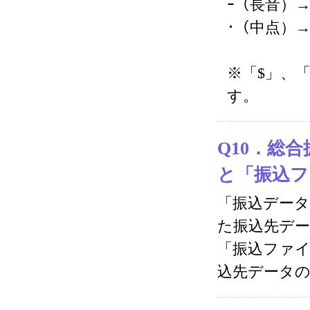
ｰ（長音）
･（中点）
※「$」、
す。
Q10．総
と「振込フ
「振込デー
た振込先デ
「振込ファ
込先データ