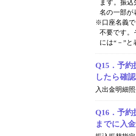
ます。振込
名の一部が
※口座名義で
不要です。
には“－”
Q15．予
したら確認
入出金明細
Q16．予
までに入金