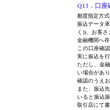
Q13．口
都度指定方式
振込データ承
く))、お客
金融機関へ存
この口座確
実に振込を
ただし、金
い場合があ
確認のうえ
また、振込先
いると振込
取引店にて