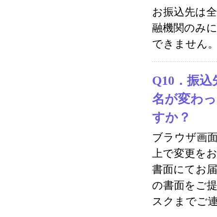
お振込先は
融機関のみ
できません
Q10．振
名が変わ
すか？
ブラウザ画
上で変更を
書面にてお
の書面をご
スクまでご