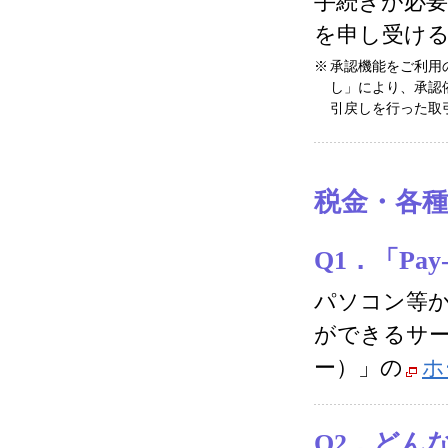
手続きが必
を申し受け
※
承認機能をご利用
し」により、承認
引戻しを行った取
税金・各種料
Q1．「Pa
パソコン等
ができるサービ
ー）」の
ホ
Q2．どんな