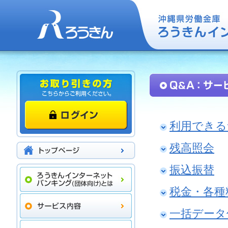
利用できる
残高照会
振込振替
税金・各種料
一括データ