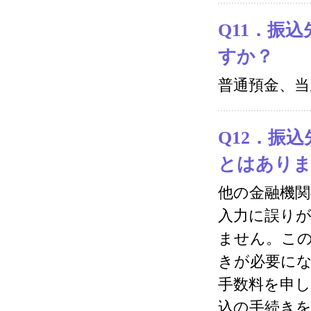
Q11．振
すか？
普通預金、当
Q12．振
とはあり
他の金融機
入力に誤り
ません。こ
きが必要に
手数料を申
込の手続き