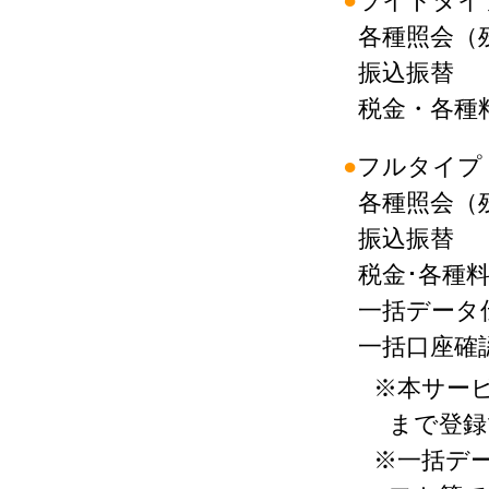
●
ライトタイ
各種照会（
振込振替
税金・各種料
●
フルタイプ
各種照会（
振込振替
税金･各種料
一括データ
一括口座確
※本サー
まで登録
※一括デ