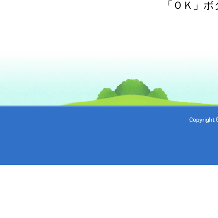
「ＯＫ」ボ