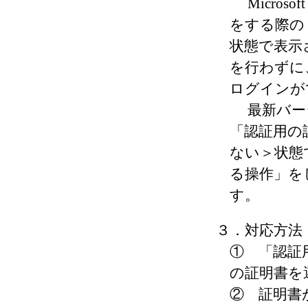
Micros
をする際の
状態で表示
を行わずに
ログインが
最新バージ
「認証用の
ない＞状態
る操作」を
す。
３．対応方法
① 「認証
の証明書を
② 証明書