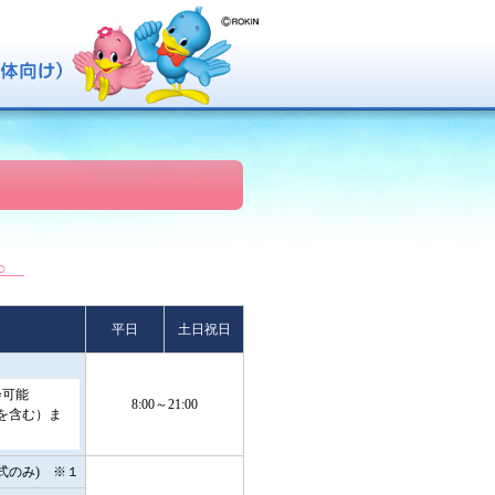
 ○
平日
土日祝日
会可能
8:00～21:00
を含む）ま
式のみ) ※１