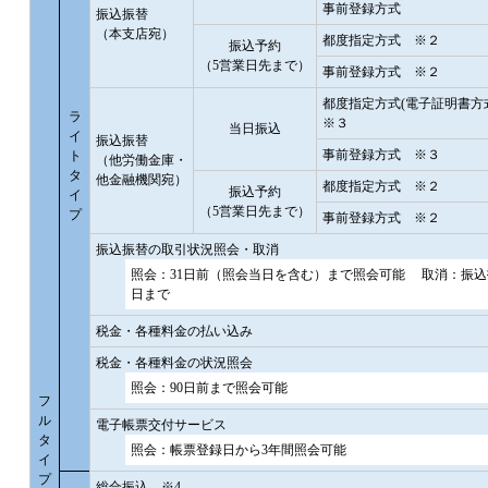
事前登録方式
振込振替
（本支店宛）
都度指定方式 ※２
振込予約
（5営業日先まで）
事前登録方式 ※２
都度指定方式(電子証明書方
ラ
※３
当日振込
イ
振込振替
事前登録方式 ※３
ト
（他労働金庫・
タ
他金融機関宛）
都度指定方式 ※２
振込予約
イ
（5営業日先まで）
プ
事前登録方式 ※２
振込振替の取引状況照会・取消
照会：31日前（照会当日を含む）まで照会可能 取消：振
日まで
税金・各種料金の払い込み
税金・各種料金の状況照会
照会：90日前まで照会可能
フ
ル
電子帳票交付サービス
タ
照会：帳票登録日から3年間照会可能
イ
プ
総合振込 ※4