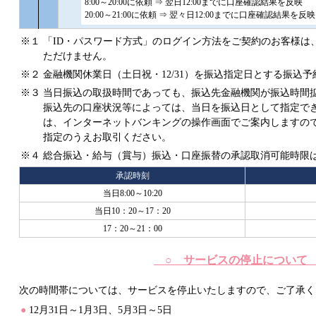
8:00～20:00に依頼 ⇒ 翌日12:00までに口座確認結果を反映
20:00～21:00に依頼 ⇒ 翌々日12:00までに口座確認結果を反映
※１
「ID・パスワード方式」のログイン方法をご契約のお客様は
ただけません。
※２
金融機関休業日（土日祝・12/31）を振込指定日とする振込
※３
当日振込の取扱時間であっても、振込先金融機関が振込時間
振込先の口座状況等によっては、当日を振込日として指定で
は、インターネットバンキングの操作画面でご案内しますの
指定のうえお取引ください。
※４
総合振込・給与（賞与）振込・口座振替の承認取消可能時限
承認時刻
当日8:00～10:20
当日10：20～17：20
17：20～21：00
○ サービスの停止について
次の時間帯については、サービスを停止いたしますので、ご了承く
●
12月31日～1月3日、5月3日～5日