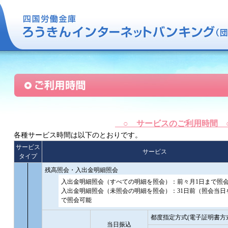
○ サービスのご利用時間
各種サービス時間は以下のとおりです。
サービス
サービス
タイプ
残高照会・入出金明細照会
入出金明細照会（すべての明細を照会）：前々月1日まで照
入出金明細照会（未照会の明細を照会）：31日前（照会当日
で照会可能
都度指定方式(電子証明書方
当日振込