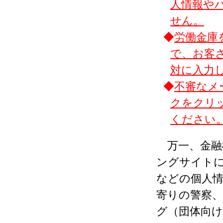
人情報や
せん。
◆
労働金庫
で、お客
対に入力
◆
不審なメ
クをクリ
ください
万一、金融
ングサイトに
などの個人
寄りの警察
グ（団体向