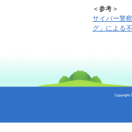
＜参考＞
サイバー警
グ」による