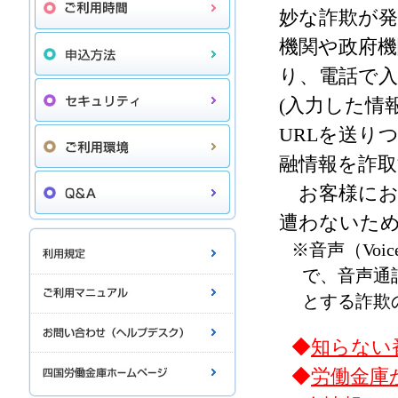
妙な詐欺が
機関や政府機
り、電話で
(入力した情
URLを送り
融情報を詐
お客様にお
遭わないた
※音声（Voi
で、音声通
とする詐欺
◆
知らない
◆
労働金庫