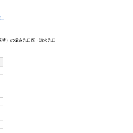
）
振替）の振込先口座・請求先口